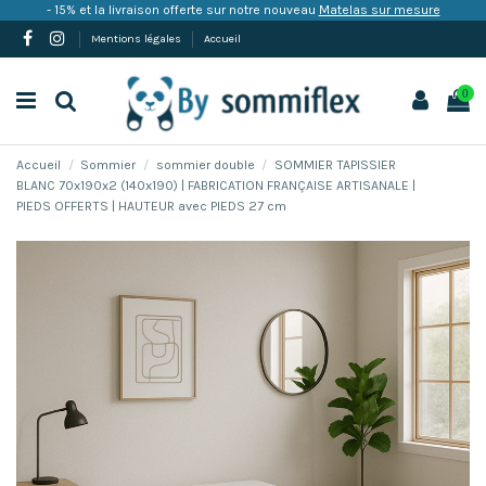
- 15% et la livraison offerte sur notre nouveau
Matelas sur mesure
Mentions légales
Accueil
0
Accueil
Sommier
sommier double
SOMMIER TAPISSIER
BLANC 70x190x2 (140x190) | FABRICATION FRANÇAISE ARTISANALE |
PIEDS OFFERTS | HAUTEUR avec PIEDS 27 cm