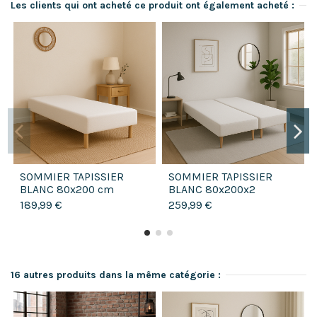
Les clients qui ont acheté ce produit ont également acheté :
SOMMIER TAPISSIER
SOMMIER TAPISSIER
BLANC 80x200 cm
BLANC 80x200x2
FABRICATION FRANÇAISE
(160x200) | FABRICATION
189,99 €
259,99 €
ARTISANALE PIEDS
FRANÇAISE ARTISANALE |
OFFERTS...
PIEDS...
16 autres produits dans la même catégorie :