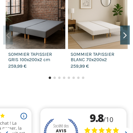
SOMMIER TAPISSIER
SOMMIER TAPISSIER
GRIS 100x200x2 cm
BLANC 70x200x2
(200x200) | FABRICATION
(140x200) | FABRICATION
259,99 €
259,99 €
FRANÇAISE ARTISANALE
FRANÇAISE ARTISANALE |
|...
PIEDS...