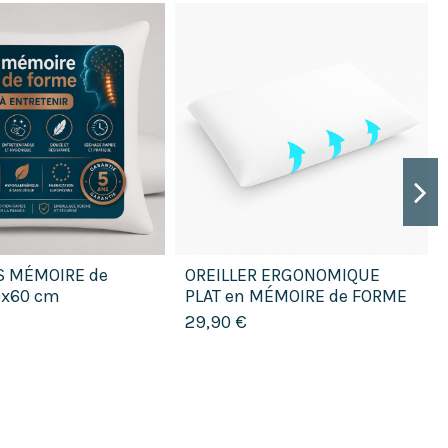
S MÉMOIRE de
OREILLER ERGONOMIQUE
0x60 cm
PLAT en MÉMOIRE de FORME
CONFORT et SOUTIEN
29,90 €
OPTIMAUX pour un...