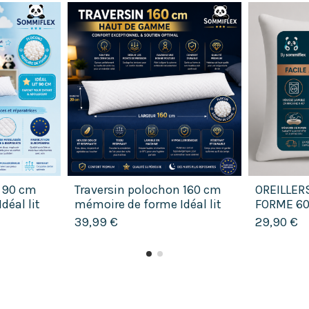
n 90 cm
Traversin polochon 160 cm
OREILLER
déal lit
mémoire de forme Idéal lit
FORME 6
rme
double Confort ferme
39,99 €
29,90 €
Lavable...