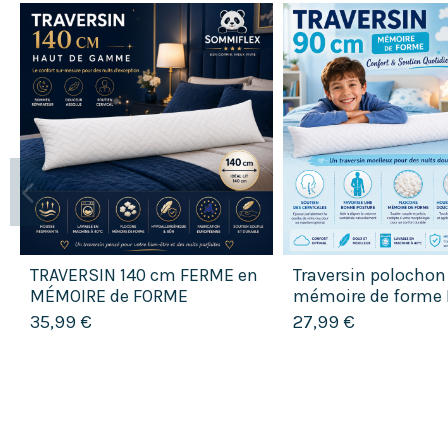
TRAVERSIN 140 cm FERME en
Traversin polocho
MÉMOIRE de FORME
mémoire de forme I
double Confort fe
35,99 €
27,99 €
Lavable...